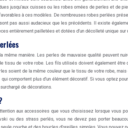
ndues jusqu’aux cuisses ou les robes ornées de perles et de pi
 favorables à ces modèles. De nombreuses robes perlées présent
 sont pas aussi audacieux que les précédents. Il existe égale
ces entièrement pailletées et dotées d’un décolleté unique sur 
perlées
la même manière. Les perles de mauvaise qualité peuvent nuir
e tissu de votre robe. Les fils utilisés doivent également être 
rles soient de la même couleur que le tissu de votre robe, mais
 qui comportent plus d’un élément décoratif. Si vous optez pour 
t surchargé de décorations.
?
tention aux accessoires que vous choisissez lorsque vous porte
ski ou des strass perlés, vous ne devez pas porter beaucoup
ule couche et des boucles d’oreilles simples. Vous pouvez port