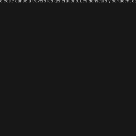
 de cette danse à travers les générations. Les danseurs y partagent 