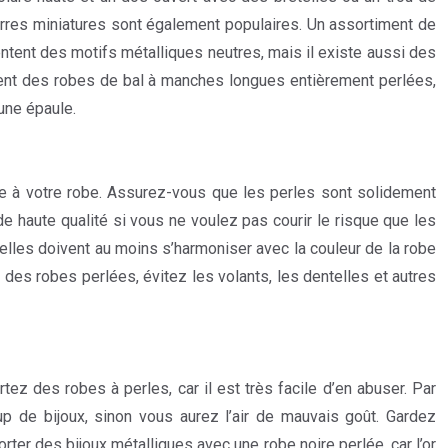
erres miniatures sont également populaires. Un assortiment de
ent des motifs métalliques neutres, mais il existe aussi des
ment des robes de bal à manches longues entièrement perlées,
une épaule.
e à votre robe. Assurez-vous que les perles sont solidement
de haute qualité si vous ne voulez pas courir le risque que les
 elles doivent au moins s’harmoniser avec la couleur de la robe
des robes perlées, évitez les volants, les dentelles et autres
z des robes à perles, car il est très facile d’en abuser. Par
 de bijoux, sinon vous aurez l’air de mauvais goût. Gardez
er des bijoux métalliques avec une robe noire perlée, car l’or